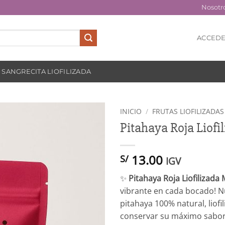
Nosotr
ACCEDE
SANGRECITA LIOFILIZADA
INICIO
/
FRUTAS LIOFILIZADAS
Pitahaya Roja Liofil
Añadir
a la
lista
13.00
S/
IGV
de
deseos
✨
Pitahaya Roja Liofilizada M
vibrante en cada bocado! N
pitahaya 100% natural, liofi
conservar su máximo sabor 