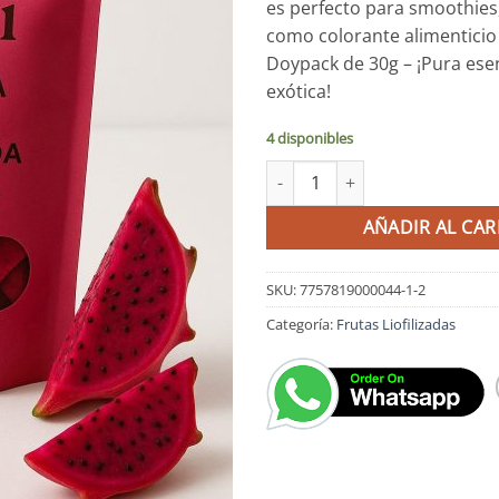
es perfecto para smoothies,
como colorante alimenticio
Doypack de 30g – ¡Pura esen
exótica!
4 disponibles
Pitahaya Roja Liofilizada, 30 gr
AÑADIR AL CAR
SKU:
7757819000044-1-2
Categoría:
Frutas Liofilizadas