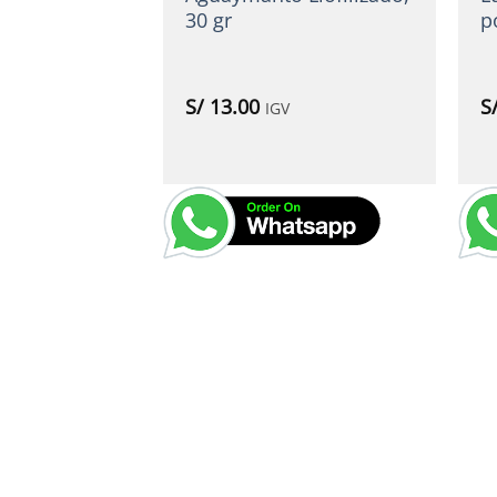
30 gr
p
S/
13.00
S
IGV