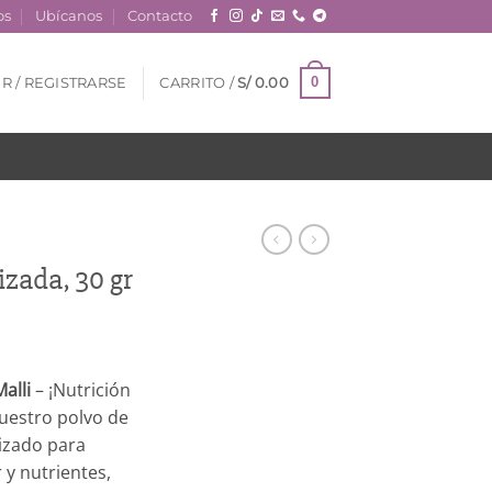
os
Ubícanos
Contacto
0
R / REGISTRARSE
CARRITO /
S/
0.00
izada, 30 gr
alli
– ¡Nutrición
uestro polvo de
lizado para
y nutrientes,