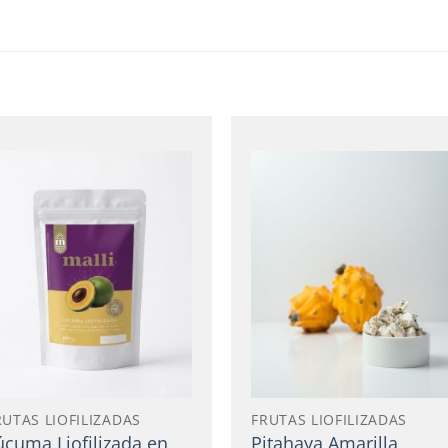
Añadir
Añadir
a la
a la
lista
lista
de
de
deseos
deseos
RUTAS LIOFILIZADAS
FRUTAS LIOFILIZADAS
úcuma Liofilizada en
Pitahaya Amarilla