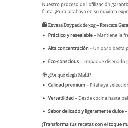
Nuestro proceso de liofilización garan
fruta. ¡Pura pitahaya en su máxima expr
🛍️ Envase Doypack de 30g – Frescura Gar
Práctico y resealable
– Mantiene la fre
Alta concentración
– Un poco basta p
Eco-conscious
– Empaque diseñado pa
🎯 ¿Por qué elegir Malli?
Calidad premium
– Pitahaya selecci
Versatilidad
– Desde cocina hasta bell
Sabor delicado y ligeramente dulce
–
¡Transforma tus recetas con el toque má