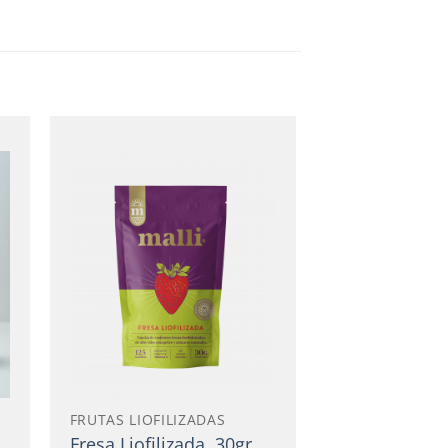
Añadir
a la
lista
de
deseos
FRUTAS LIOFILIZADAS
Fresa Liofilizada, 30gr