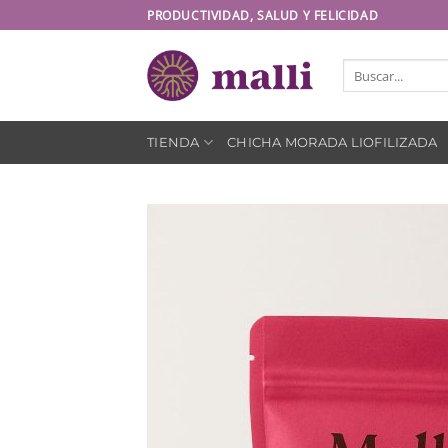
Saltar
PRODUCTIVIDAD, SALUD Y FELICIDAD
al
contenido
Buscar
por:
TIENDA
CHICHA MORADA LIOFILIZADA