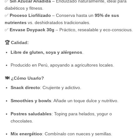
✅
Sin Azúcar Añadida
– Endulzado naturalmente, ideal para
diabéticos y fitness.
✅
Proceso Liofilizado
– Conserva hasta un
95% de sus
nutrientes
vs. deshidratados tradicionales.
✅
Envase Doypack 30g
– Práctico, resealable y eco-conscious.
🏆 Calidad:
Libre de gluten, soya y alérgenos
.
Producido en Perú, apoyando a agricultores locales.
🍽️ ¿Cómo Usarlo?
Snack directo
: Crujiente y adictivo.
Smoothies y bowls
: Añade un toque dulce y nutritivo.
Postres saludables
: Toping para helados, yogur o
chocolates.
Mix energético
: Combínalo con nueces y semillas.