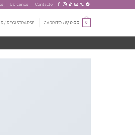
os
Ubícanos
Contacto
0
R / REGISTRARSE
CARRITO /
S/
0.00