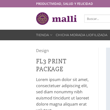
Saltar
PRODUCTIVIDAD, SALUD Y FELICIDAD
al
contenido
Buscar
por:
TIENDA
CHICHA MORADA LIOFILIZADA
Design
FL3 PRINT
PACKAGE
Lorem ipsum dolor sit amet,
consectetuer adipiscing elit,
sed diam nonummy nibh
euismod tincidunt ut laoreet
dolore magna aliquam erat